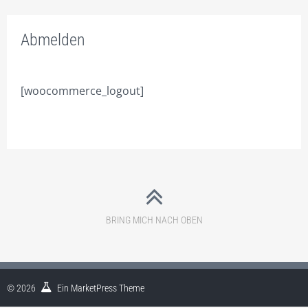
FACHBEREICHE
Abmelden
ONLINE – SHOP FÜR UNTERNEHMENSBERATUNG
INNOVATIVE WERBUNG.
[woocommerce_logout]
SEI DOCH MAL CREATIV.
FIRMEN VERPACKEN.
ONLINE ERFOLGREICHER.
CORPORATE MARKETING.
SCHAFFE DIR WERTE!
BRING MICH NACH OBEN
DIE EIGENE DIVISION.
SEI ANDERS – SEI BESSER!
© 2026
Ein
MarketPress
Theme
UMSATZ BRINGT ERFOLG!