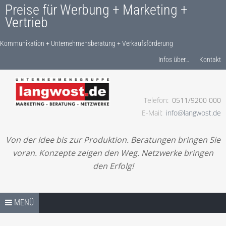
Preise für Werbung + Marketing +
Vertrieb
Kommunikation + Unternehmensberatung + Verkaufsförderung
Produkte finden…
Infos über…
Kontakt
Telefon
0511/9200 000
Kommunikation + Unternehmensberatung +
E-Mail
info@langwost.de
Verkaufsförderung
Von der Idee bis zur Produktion. Beratungen bringen Sie
voran. Konzepte zeigen den Weg. Netzwerke bringen
den Erfolg!
Springe zum Inhalt
PREISE / SHOP – START
MENÜ
LESEN! IHRE ANFRAGE!