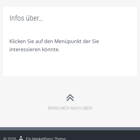
FACHBEREICHE
Infos über…
ONLINE – SHOP FÜR UNTERNEHMENSBERATUNG
INNOVATIVE WERBUNG.
Klicken Sie auf den Menüpunkt der Sie
SEI DOCH MAL CREATIV.
interessieren könnte.
FIRMEN VERPACKEN.
ONLINE ERFOLGREICHER.
CORPORATE MARKETING.
SCHAFFE DIR WERTE!
BRING MICH NACH OBEN
DIE EIGENE DIVISION.
SEI ANDERS – SEI BESSER!
UMSATZ BRINGT ERFOLG!
© 2026
Ein
MarketPress
Theme