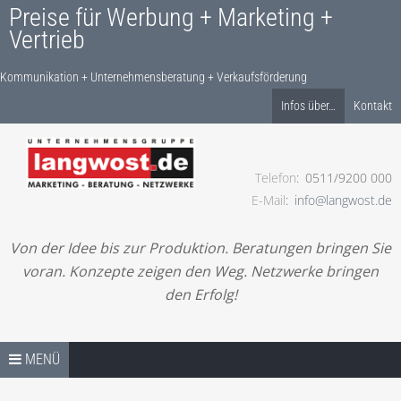
Preise für Werbung + Marketing +
Vertrieb
Kommunikation + Unternehmensberatung + Verkaufsförderung
Produkte finden…
Infos über…
Kontakt
Telefon
0511/9200 000
Kommunikation + Unternehmensberatung +
E-Mail
info@langwost.de
Verkaufsförderung
Von der Idee bis zur Produktion. Beratungen bringen Sie
voran. Konzepte zeigen den Weg. Netzwerke bringen
den Erfolg!
Springe zum Inhalt
PREISE / SHOP – START
MENÜ
LESEN! IHRE ANFRAGE!