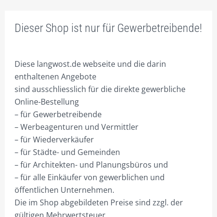
FACHBEREICHE
Dieser Shop ist nur für Gewerbetreibende!
ONLINE – SHOP FÜR UNTERNEHMENSBERATUNG
INNOVATIVE WERBUNG.
Diese langwost.de webseite und die darin
SEI DOCH MAL CREATIV.
enthaltenen Angebote
sind ausschliesslich für die direkte gewerbliche
FIRMEN VERPACKEN.
Online-Bestellung
ONLINE ERFOLGREICHER.
– für Gewerbetreibende
– Werbeagenturen und Vermittler
CORPORATE MARKETING.
– für Wiederverkäufer
– für Städte- und Gemeinden
SCHAFFE DIR WERTE!
– für Architekten- und Planungsbüros und
DIE EIGENE DIVISION.
– für alle Einkäufer von gewerblichen und
öffentlichen Unternehmen.
SEI ANDERS – SEI BESSER!
Die im Shop abgebildeten Preise sind zzgl. der
UMSATZ BRINGT ERFOLG!
gültigen Mehrwertsteuer.