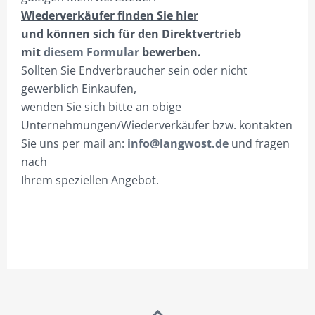
Wiederverkäufer finden Sie hier
KNOW HOW STÄRKT.
und können sich für den Direktvertrieb
NEUE PERSPEKTIVEN!
mit
diesem Formular
bewerben.
Sollten Sie Endverbraucher sein oder nicht
DEIN ONEMANOFFICE.
gewerblich Einkaufen,
BUSINESS VS. TECHNIK.
wenden Sie sich bitte an obige
Unternehmungen/Wiederverkäufer bzw. kontakten
SUCHE-PROFI.DE – INFO
Sie uns per mail an:
info@langwost.de
und fragen
PROJEKTIERUNG
nach
Ihrem speziellen Angebot.
SHOP NUR FÜR GEWERBETREIBENDE!
HILFE?/FAQ
MEIN KONTO
ANMELDEN
ABMELDEN