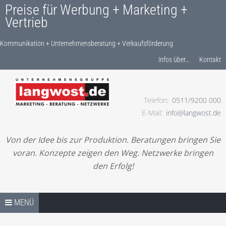
Preise für Werbung + Marketing +
Vertrieb
Kommunikation + Unternehmensberatung + Verkaufsförderung
Produkte finden…
Infos über…
Kontakt
Telefon
0511/9200 000
Kommunikation + Unternehmensberatung +
E-Mail
info@langwost.de
Verkaufsförderung
Von der Idee bis zur Produktion. Beratungen bringen Sie
voran. Konzepte zeigen den Weg. Netzwerke bringen
den Erfolg!
Springe zum Inhalt
PREISE / SHOP – START
MENÜ
LESEN! IHRE ANFRAGE!