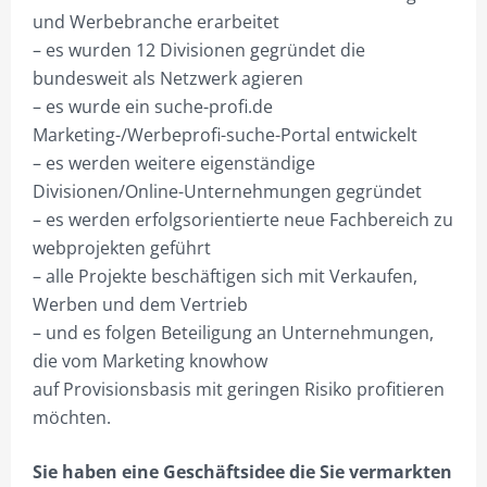
und Werbebranche erarbeitet
KNOW HOW STÄRKT.
– es wurden 12 Divisionen gegründet die
NEUE PERSPEKTIVEN!
bundesweit als Netzwerk agieren
– es wurde ein suche-profi.de
DEIN ONEMANOFFICE.
Marketing-/Werbeprofi-suche-Portal entwickelt
BUSINESS VS. TECHNIK.
– es werden weitere eigenständige
Divisionen/Online-Unternehmungen gegründet
SUCHE-PROFI.DE – INFO
– es werden erfolgsorientierte neue Fachbereich zu
PROJEKTIERUNG
webprojekten geführt
– alle Projekte beschäftigen sich mit Verkaufen,
SHOP NUR FÜR GEWERBETREIBENDE!
Werben und dem Vertrieb
– und es folgen Beteiligung an Unternehmungen,
HILFE?/FAQ
die vom Marketing knowhow
MEIN KONTO
auf Provisionsbasis mit geringen Risiko profitieren
möchten.
ANMELDEN
ABMELDEN
Sie haben eine Geschäftsidee die Sie vermarkten