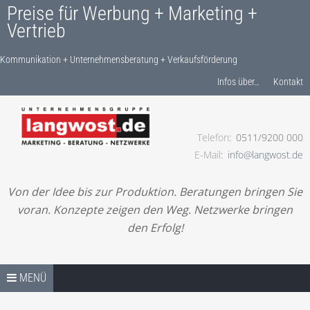
Preise für Werbung + Marketing +
Vertrieb
Kommunikation + Unternehmensberatung + Verkaufsförderung
Produkte finden…
Infos über…
Kontakt
Telefon
0511/9200 000
Kommunikation + Unternehmensberatung +
E-Mail
info@langwost.de
Verkaufsförderung
Von der Idee bis zur Produktion. Beratungen bringen Sie
voran. Konzepte zeigen den Weg. Netzwerke bringen
den Erfolg!
Springe zum Inhalt
PREISE / SHOP – START
MENÜ
LESEN! IHRE ANFRAGE!