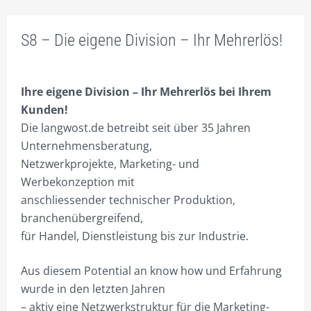
FACHBEREICHE
S8 – Die eigene Division – Ihr Mehrerlös!
ONLINE – SHOP FÜR UNTERNEHMENSBERATUNG
INNOVATIVE WERBUNG.
Ihre eigene Division – Ihr Mehrerlös bei Ihrem
SEI DOCH MAL CREATIV.
Kunden!
Die langwost.de betreibt seit über 35 Jahren
FIRMEN VERPACKEN.
Unternehmensberatung,
ONLINE ERFOLGREICHER.
Netzwerkprojekte, Marketing- und
Werbekonzeption mit
CORPORATE MARKETING.
anschliessender technischer Produktion,
branchenübergreifend,
SCHAFFE DIR WERTE!
für Handel, Dienstleistung bis zur Industrie.
DIE EIGENE DIVISION.
Aus diesem Potential an know how und Erfahrung
SEI ANDERS – SEI BESSER!
wurde in den letzten Jahren
UMSATZ BRINGT ERFOLG!
– aktiv eine Netzwerkstruktur für die Marketing-