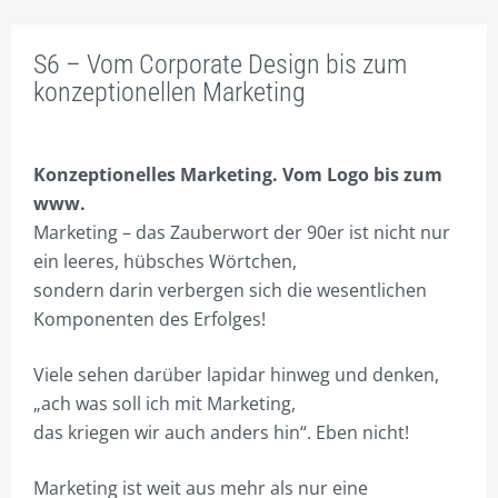
FACHBEREICHE
S6 – Vom Corporate Design bis zum
ONLINE – SHOP FÜR UNTERNEHMENSBERATUNG
konzeptionellen Marketing
INNOVATIVE WERBUNG.
SEI DOCH MAL CREATIV.
Konzeptionelles Marketing. Vom Logo bis zum
www.
FIRMEN VERPACKEN.
Marketing – das Zauberwort der 90er ist nicht nur
ONLINE ERFOLGREICHER.
ein leeres, hübsches Wörtchen,
sondern darin verbergen sich die wesentlichen
CORPORATE MARKETING.
Komponenten des Erfolges!
SCHAFFE DIR WERTE!
Viele sehen darüber lapidar hinweg und denken,
DIE EIGENE DIVISION.
„ach was soll ich mit Marketing,
das kriegen wir auch anders hin“. Eben nicht!
SEI ANDERS – SEI BESSER!
UMSATZ BRINGT ERFOLG!
Marketing ist weit aus mehr als nur eine