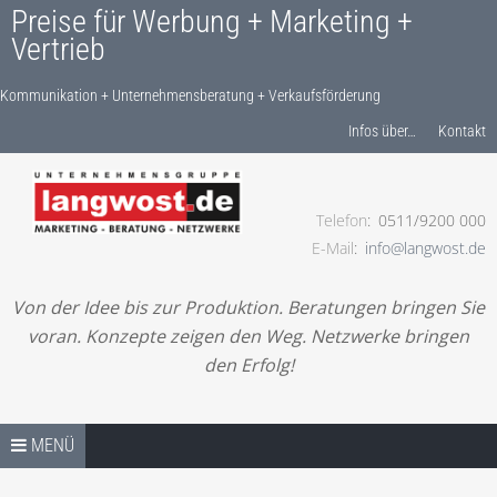
Preise für Werbung + Marketing +
Vertrieb
Kommunikation + Unternehmensberatung + Verkaufsförderung
Produkte finden…
Infos über…
Kontakt
Telefon
0511/9200 000
Kommunikation + Unternehmensberatung +
E-Mail
info@langwost.de
Verkaufsförderung
Von der Idee bis zur Produktion. Beratungen bringen Sie
voran. Konzepte zeigen den Weg. Netzwerke bringen
den Erfolg!
Springe zum Inhalt
PREISE / SHOP – START
MENÜ
LESEN! IHRE ANFRAGE!