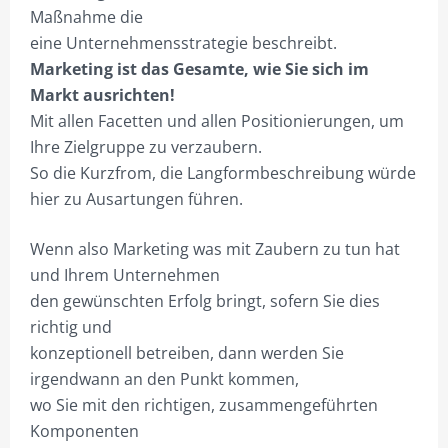
Maßnahme die
KNOW HOW STÄRKT.
eine Unternehmensstrategie beschreibt.
NEUE PERSPEKTIVEN!
Marketing ist das Gesamte, wie Sie sich im
Markt ausrichten!
DEIN ONEMANOFFICE.
Mit allen Facetten und allen Positionierungen, um
BUSINESS VS. TECHNIK.
Ihre Zielgruppe zu verzaubern.
So die Kurzfrom, die Langformbeschreibung würde
SUCHE-PROFI.DE – INFO
hier zu Ausartungen führen.
PROJEKTIERUNG
Wenn also Marketing was mit Zaubern zu tun hat
SHOP NUR FÜR GEWERBETREIBENDE!
und Ihrem Unternehmen
den gewünschten Erfolg bringt, sofern Sie dies
HILFE?/FAQ
richtig und
MEIN KONTO
konzeptionell betreiben, dann werden Sie
irgendwann an den Punkt kommen,
ANMELDEN
wo Sie mit den richtigen, zusammengeführten
ABMELDEN
Komponenten