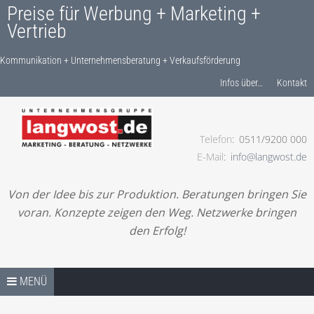
Preise für Werbung + Marketing +
Vertrieb
Kommunikation + Unternehmensberatung + Verkaufsförderung
Produkte finden…
Infos über…
Kontakt
Telefon
0511/9200 000
Kommunikation + Unternehmensberatung +
E-Mail
info@langwost.de
Verkaufsförderung
Von der Idee bis zur Produktion. Beratungen bringen Sie
voran. Konzepte zeigen den Weg. Netzwerke bringen
den Erfolg!
Springe zum Inhalt
PREISE / SHOP – START
MENÜ
LESEN! IHRE ANFRAGE!