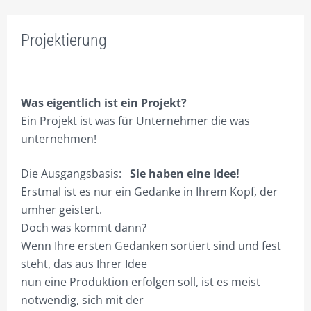
FACHBEREICHE
Projektierung
ONLINE – SHOP FÜR UNTERNEHMENSBERATUNG
INNOVATIVE WERBUNG.
Was eigentlich ist ein Projekt?
SEI DOCH MAL CREATIV.
Ein Projekt ist was für Unternehmer die was
FIRMEN VERPACKEN.
unternehmen!
ONLINE ERFOLGREICHER.
Die Ausgangsbasis:
Sie haben eine Idee!
CORPORATE MARKETING.
Erstmal ist es nur ein Gedanke in Ihrem Kopf, der
umher geistert.
SCHAFFE DIR WERTE!
Doch was kommt dann?
Wenn Ihre ersten Gedanken sortiert sind und fest
DIE EIGENE DIVISION.
steht, das aus Ihrer Idee
SEI ANDERS – SEI BESSER!
nun eine Produktion erfolgen soll, ist es meist
notwendig, sich mit der
UMSATZ BRINGT ERFOLG!