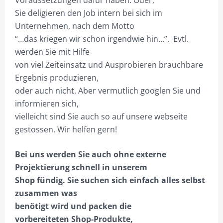
Voraussetzungen dafür haben. Oder,
BESTELLVORGANG
Sie deligieren den Job intern bei sich im
Unternehmen, nach dem Motto
DATENSCHUTZ
“…das kriegen wir schon irgendwie hin…”. Evtl.
VERSAND & LIEFERUNG
werden Sie mit Hilfe
von viel Zeiteinsatz und Ausprobieren brauchbare
WARENKORB
Ergebnis produzieren,
WIDERRUF
oder auch nicht. Aber vermutlich googlen Sie und
informieren sich,
ZAHLUNGSARTEN
vielleicht sind Sie auch so auf unsere webseite
gestossen. Wir helfen gern!
Bei uns werden Sie auch ohne externe
Projektierung schnell in unserem
Shop fündig. Sie suchen sich einfach alles selbst
zusammen was
benötigt wird und packen die
vorbereiteten Shop-Produkte,