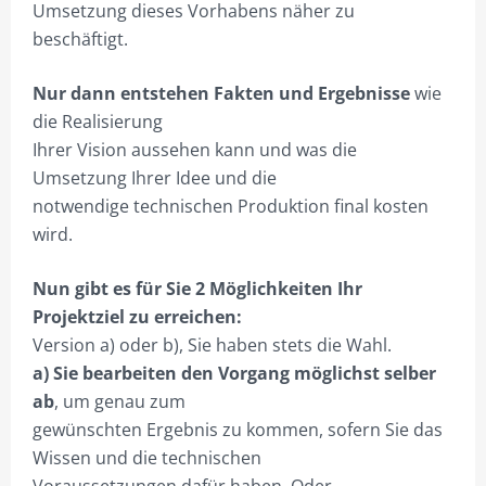
Umsetzung dieses Vorhabens näher zu
KNOW HOW STÄRKT.
beschäftigt.
NEUE PERSPEKTIVEN!
Nur dann entstehen Fakten und Ergebnisse
wie
DEIN ONEMANOFFICE.
die Realisierung
Ihrer Vision aussehen kann und was die
BUSINESS VS. TECHNIK.
Umsetzung Ihrer Idee und die
SUCHE-PROFI.DE – INFO
notwendige technischen Produktion final kosten
wird.
PROJEKTIERUNG
Nun gibt es für Sie 2 Möglichkeiten Ihr
SHOP NUR FÜR GEWERBETREIBENDE!
Projektziel zu erreichen:
HILFE?/FAQ
Version a) oder b), Sie haben stets die Wahl.
a) Sie bearbeiten den Vorgang möglichst selber
MEIN KONTO
ab
, um genau zum
ANMELDEN
gewünschten Ergebnis zu kommen, sofern Sie das
Wissen und die technischen
ABMELDEN