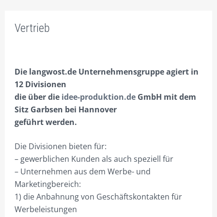
FACHBEREICHE
Vertrieb
ONLINE – SHOP FÜR UNTERNEHMENSBERATUNG
INNOVATIVE WERBUNG.
Die langwost.de Unternehmensgruppe agiert in
SEI DOCH MAL CREATIV.
12 Divisionen
FIRMEN VERPACKEN.
die über die
idee-produktion.de
GmbH mit dem
Sitz Garbsen bei Hannover
ONLINE ERFOLGREICHER.
geführt werden.
CORPORATE MARKETING.
Die Divisionen bieten für:
SCHAFFE DIR WERTE!
– gewerblichen Kunden als auch speziell für
– Unternehmen aus dem Werbe- und
DIE EIGENE DIVISION.
Marketingbereich:
SEI ANDERS – SEI BESSER!
1) die Anbahnung von Geschäftskontakten für
Werbeleistungen
UMSATZ BRINGT ERFOLG!