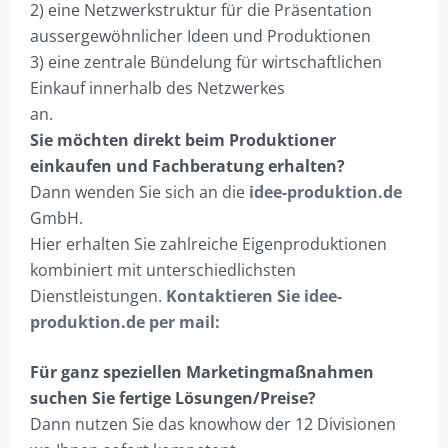
2) eine Netzwerkstruktur für die Präsentation
KNOW HOW STÄRKT.
aussergewöhnlicher Ideen und Produktionen
3) eine zentrale Bündelung für wirtschaftlichen
NEUE PERSPEKTIVEN!
Einkauf innerhalb des Netzwerkes
DEIN ONEMANOFFICE.
an.
Sie möchten direkt beim Produktioner
BUSINESS VS. TECHNIK.
einkaufen und Fachberatung erhalten?
SUCHE-PROFI.DE – INFO
Dann wenden Sie sich an die
idee-produktion.de
GmbH.
PROJEKTIERUNG
Hier erhalten Sie zahlreiche Eigenproduktionen
SHOP NUR FÜR GEWERBETREIBENDE!
kombiniert mit unterschiedlichsten
Dienstleistungen.
Kontaktieren Sie idee-
HILFE?/FAQ
produktion.de per mail:
MEIN KONTO
Für ganz speziellen Marketingmaßnahmen
ANMELDEN
suchen Sie fertige Lösungen/Preise?
Dann nutzen Sie das knowhow der 12 Divisionen
ABMELDEN