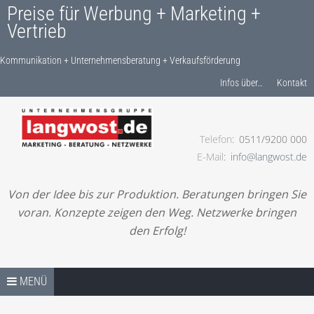
Preise für Werbung + Marketing +
Vertrieb
Kommunikation + Unternehmensberatung + Verkaufsförderung
Produkte finden…
Infos über…
Kontakt
Telefon
0511/9200 000
Kommunikation + Unternehmensberatung +
E-Mail
info@langwost.de
Verkaufsförderung
Von der Idee bis zur Produktion. Beratungen bringen Sie
voran. Konzepte zeigen den Weg. Netzwerke bringen
den Erfolg!
Springe zum Inhalt
PREISE / SHOP – START
MENÜ
LESEN! IHRE ANFRAGE!