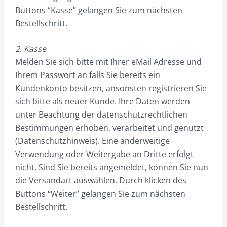
Buttons “Kasse” gelangen Sie zum nächsten
KNOW HOW STÄRKT.
Bestellschritt.
NEUE PERSPEKTIVEN!
2. Kasse
DEIN ONEMANOFFICE.
Melden Sie sich bitte mit Ihrer eMail Adresse und
BUSINESS VS. TECHNIK.
Ihrem Passwort an falls Sie bereits ein
Kundenkonto besitzen, ansonsten registrieren Sie
SUCHE-PROFI.DE – INFO
sich bitte als neuer Kunde. Ihre Daten werden
unter Beachtung der datenschutzrechtlichen
PROJEKTIERUNG
Bestimmungen erhoben, verarbeitet und genutzt
SHOP NUR FÜR GEWERBETREIBENDE!
(Datenschutzhinweis). Eine anderweitige
Verwendung oder Weitergabe an Dritte erfolgt
HILFE?/FAQ
nicht. Sind Sie bereits angemeldet, können Sie nun
MEIN KONTO
die Versandart auswählen. Durch klicken des
Buttons “Weiter” gelangen Sie zum nächsten
ANMELDEN
Bestellschritt.
ABMELDEN