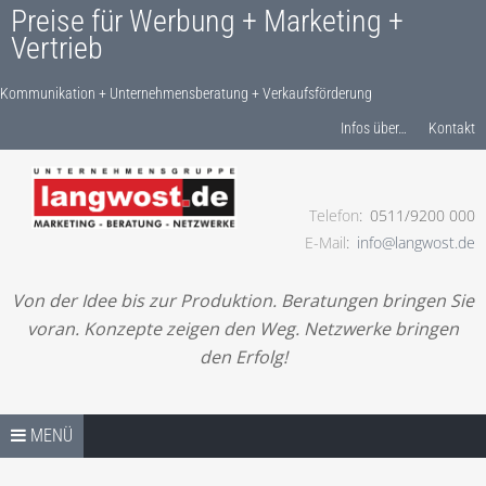
Preise für Werbung + Marketing +
Vertrieb
Kommunikation + Unternehmensberatung + Verkaufsförderung
Produkte finden…
Infos über…
Kontakt
Telefon
0511/9200 000
Kommunikation + Unternehmensberatung +
E-Mail
info@langwost.de
Verkaufsförderung
Von der Idee bis zur Produktion. Beratungen bringen Sie
voran. Konzepte zeigen den Weg. Netzwerke bringen
den Erfolg!
Springe zum Inhalt
PREISE / SHOP – START
MENÜ
LESEN! IHRE ANFRAGE!