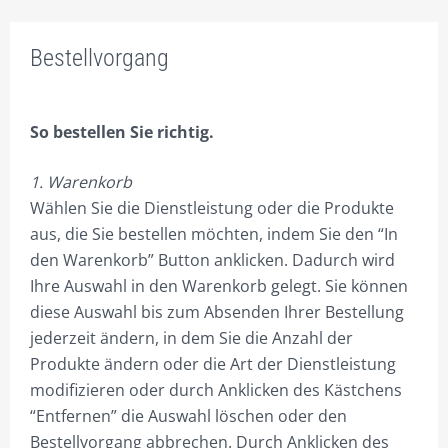
FACHBEREICHE
Bestellvorgang
ONLINE – SHOP FÜR UNTERNEHMENSBERATUNG
INNOVATIVE WERBUNG.
So bestellen Sie richtig.
SEI DOCH MAL CREATIV.
1. Warenkorb
FIRMEN VERPACKEN.
Wählen Sie die Dienstleistung oder die Produkte
aus, die Sie bestellen möchten, indem Sie den “In
ONLINE ERFOLGREICHER.
den Warenkorb” Button anklicken. Dadurch wird
CORPORATE MARKETING.
Ihre Auswahl in den Warenkorb gelegt. Sie können
diese Auswahl bis zum Absenden Ihrer Bestellung
SCHAFFE DIR WERTE!
jederzeit ändern, in dem Sie die Anzahl der
DIE EIGENE DIVISION.
Produkte ändern oder die Art der Dienstleistung
modifizieren oder durch Anklicken des Kästchens
SEI ANDERS – SEI BESSER!
“Entfernen” die Auswahl löschen oder den
UMSATZ BRINGT ERFOLG!
Bestellvorgang abbrechen. Durch Anklicken des