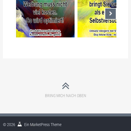
Nächste
L4)
PRODUKTIONSOPTIMIERUN
L3) UMSATZ STEIGERN MI
G, KOSTEN SENKEN, SO
SYSTEM. BUY KNOWHOW,
GEHTS!
NOW!
BRING MICH NACH OBEN
© 2026
Ein
MarketPress
Theme