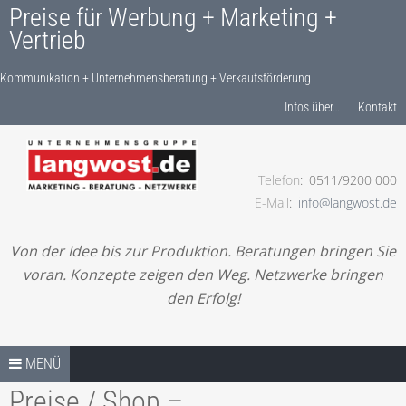
Preise für Werbung + Marketing +
Vertrieb
Kommunikation + Unternehmensberatung + Verkaufsförderung
Produkte finden…
Infos über…
Kontakt
Telefon
0511/9200 000
Kommunikation + Unternehmensberatung +
E-Mail
info@langwost.de
Verkaufsförderung
Von der Idee bis zur Produktion. Beratungen bringen Sie
voran. Konzepte zeigen den Weg. Netzwerke bringen
den Erfolg!
Springe zum Inhalt
PREISE / SHOP – START
MENÜ
Preise / Shop –
LESEN! IHRE ANFRAGE!