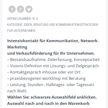
KNOW HOW STÄRKT.
NEUE PERSPEKTIVEN!
ARTIKELNUMMER:
N. V.
KATEGORIE:
IDEEN, BERATUNG UND KOMMUNIKATIONSSTRATEGIEN
DEIN ONEMANOFFICE.
FÜR UNTERNEHMEN.
BUSINESS VS. TECHNIK.
Intensivkontakt für Kommunikation, Network-
SUCHE-PROFI.DE – INFO
Marketing
und Verkaufsförderung für Ihr Unternehmen.
PROJEKTIERUNG
– Bestandsaufnahme, Zielerfassung, Konzeptarbeit
SHOP NUR FÜR GEWERBETREIBENDE!
– Visions-Definition mit Lösungs- und Zielgespräch
– Kontaktgespräch inhouse oder vor Ort
HILFE?/FAQ
– praxisbezogenen workShop mit Beratung
MEIN KONTO
– Leistung, Stunden-, Halbtages- oder Tagessatz
nach Wahl.
ANMELDEN
Wählen Sie: schwarzes Auswahlfeld an
klicken,
ABMELDEN
Auswahl nach und nach in den Warenkorb