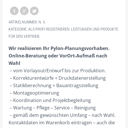
KNOW HOW STÄRKT.
NEUE PERSPEKTIVEN!
ARTIKELNUMMER:
N. V.
KATEGORIE:
ALS PROFI REGISTRIEREN. LEISTUNGEN UND PRODUKTE
DEIN ONEMANOFFICE.
FÜR DEN VERTRIEB.
BUSINESS VS. TECHNIK.
Wir realisieren Ihr Pylon-Planungsvorhaben.
SUCHE-PROFI.DE – INFO
Online-Beratung oder VorOrt-Aufmaß nach
Wahl
PROJEKTIERUNG
– vom Vorlayout/Entwurf bis zur Produktion.
SHOP NUR FÜR GEWERBETREIBENDE!
– Korrekturentwürfe + Druckdatenerstellung
– Statikberechnung + Bauantragsstellung
HILFE?/FAQ
– Montageoptimierung
MEIN KONTO
– Koordination und Projektbegleitung
– Wartung – Pflege – Service – Reinigung
ANMELDEN
– gemäß dem gewünschten Umfang – nach Wahl.
ABMELDEN
Kontaktdaten im Warenkorb eintragen – auch die