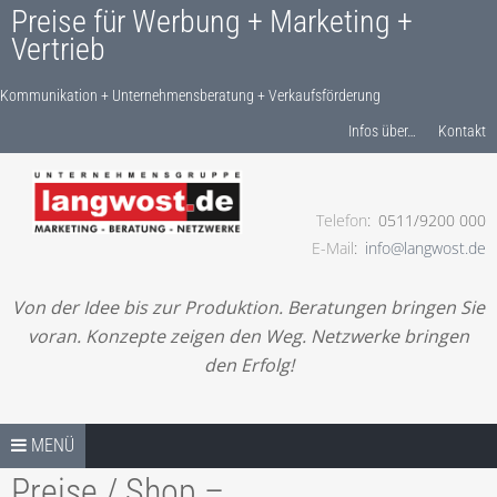
Preise für Werbung + Marketing +
Vertrieb
Kommunikation + Unternehmensberatung + Verkaufsförderung
Produkte finden…
Infos über…
Kontakt
Telefon
0511/9200 000
Kommunikation + Unternehmensberatung +
E-Mail
info@langwost.de
Verkaufsförderung
Von der Idee bis zur Produktion. Beratungen bringen Sie
voran. Konzepte zeigen den Weg. Netzwerke bringen
den Erfolg!
Springe zum Inhalt
PREISE / SHOP – START
MENÜ
Preise / Shop –
LESEN! IHRE ANFRAGE!