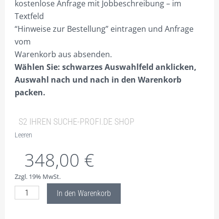
kostenlose Anfrage mit Jobbeschreibung – im
BESTELLVORGANG
Textfeld
DATENSCHUTZ
“Hinweise zur Bestellung” eintragen und Anfrage
vom
VERSAND & LIEFERUNG
Warenkorb aus absenden.
Wählen Sie: schwarzes Auswahlfeld anklicken,
WARENKORB
Auswahl nach und nach in den Warenkorb
WIDERRUF
packen.
ZAHLUNGSARTEN
S2 IHREN SUCHE-PROFI.DE SHOP
Leeren
348,00
€
Zzgl. 19% MwSt.
SP2)
In den Warenkorb
suche-
profi.de