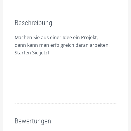
SHOP.
Beschreibung
Bewertungen (0)
Eigenen
Shop
Beschreibung
eröffnen.
Artikel
Machen Sie aus einer Idee ein Projekt,
hochladen.
dann kann man erfolgreich daran arbeiten.
Menge
Starten Sie jetzt!
Bewertungen